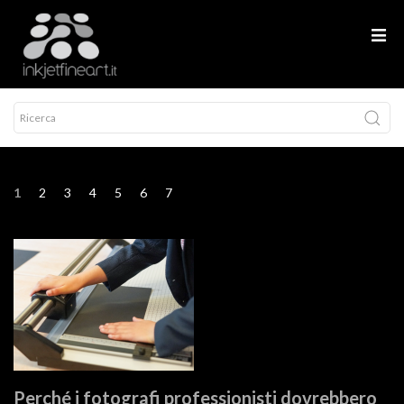
1
2
3
4
5
6
7
Perché i fotografi professionisti dovrebbero