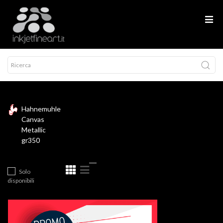
Hahnemuhle
Canvas
Metallic
gr350
Solo
disponibili