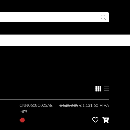
CNN0608C025AB
€ 1.230,00
€ 1.131,60
+IVA
-8%