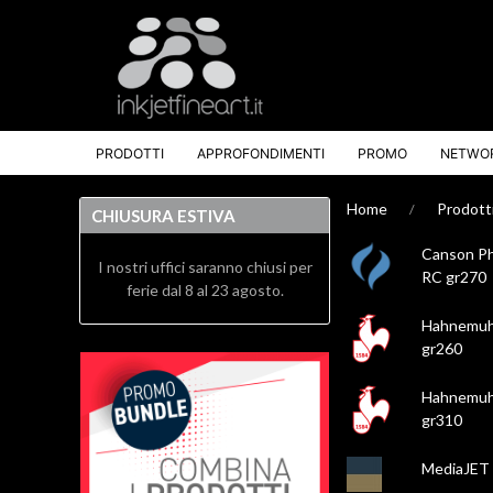
PRODOTTI
APPROFONDIMENTI
PROMO
NETWO
Home
Prodott
CHIUSURA ESTIVA
Canson Ph
I nostri uffici saranno chiusi per
RC gr270
ferie dal 8 al 23 agosto.
Hahnemuhl
gr260
Hahnemuhl
gr310
MediaJET