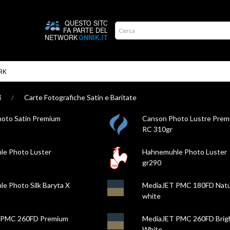
RK
i
Carte Fotografiche Satin e Baritate
oto Satin Premium
Canson Photo Lustre Prem
RC 310gr
e Photo Luster
Hahnemuhle Photo Luster
gr290
e Photo Silk Baryta X
MediaJET PMC 180FD Natu
white
 PMC 260FD Premium
MediaJET PMC 260FD Brig
White