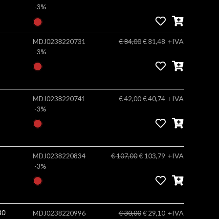
-3%
MDJ0238220731
€ 84,00
€ 81,48
+IVA
-3%
MDJ0238220741
€ 42,00
€ 40,74
+IVA
-3%
MDJ0238220834
€ 107,00
€ 103,79
+IVA
-3%
Bright white gr260 13x18cm x80
MDJ0238220996
€ 30,00
€ 29,10
+IVA