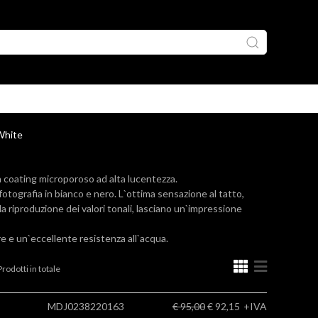
White
n coating microporoso ad alta lucentezza.
otografia in bianco e nero. L`ottima sensazione al tatto,
la riproduzione dei valori tonali, lasciano un`impressione
 e un`eccellente resistenza all`acqua.
rodotti in totale
MDJ0238220163
€ 95,00
€ 92,15
+IVA