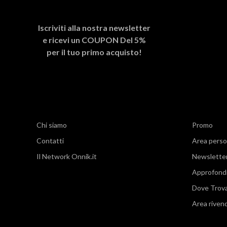
Iscriviti alla nostra newsletter
e ricevi un
COUPON Del 5%
per il tuo primo acquisto!
Chi siamo
Promo
Contatti
Area perso
Il Network Onnik.it
Newslette
Approfond
Dove Trov
Area rivend