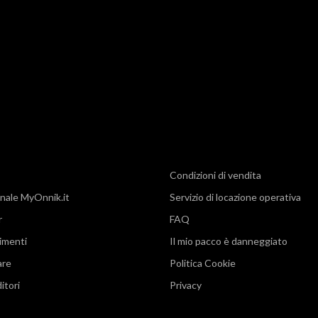
Condizioni di vendita
nale MyOnnik.it
Servizio di locazione operativa
r
FAQ
imenti
Il mio pacco è danneggiato
are
Politica Cookie
itori
Privacy