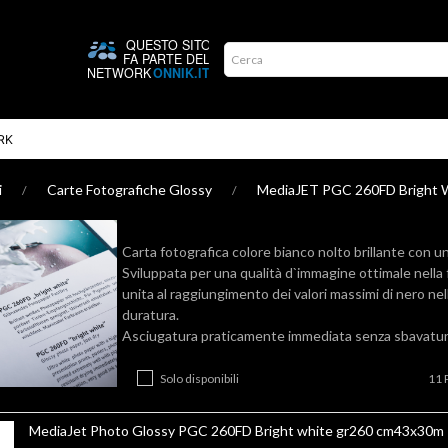
RK
i
Carte Fotografiche Glossy
MediaJET PGC 260FD Bright 
Carta fotografica colore bianco nolto brillante con u
Sviluppata per una qualità d`immagine ottimale nella f
unita al raggiungimento dei valori massimi di nero nel
duratura.
Asciugatura praticamente immediata senza sbavature
Solo disponibili
11 P
MediaJet Photo Glossy PGC 260FD Bright white gr260 cm43x30m