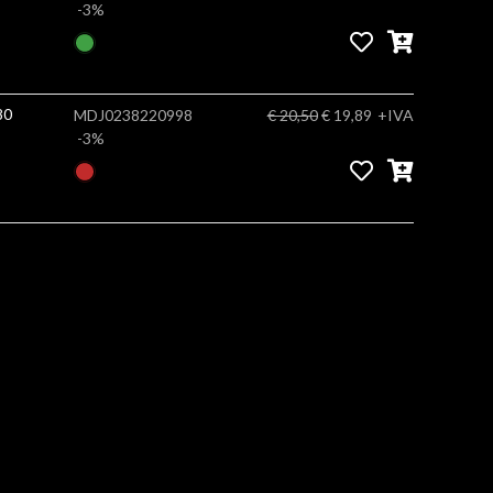
-3%
Bright white gr260 10x15cm x80
MDJ0238220998
€ 20,50
€ 19,89
+IVA
-3%