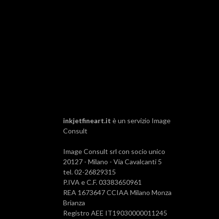
inkjetfineart.it
è un servizio
Image
Consult
Image Consult srl con socio unico
20127 - Milano - Via Cavalcanti 5
tel. 02-26829315
P.IVA e C.F. 03383650961
REA 1673647 CCIAA Milano Monza
Brianza
Registro AEE IT19030000011245