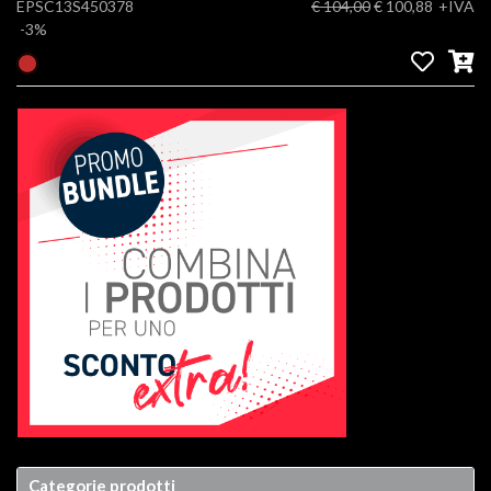
EPSC13S450378
€ 104,00
€ 100,88
+IVA
-3%
Categorie prodotti