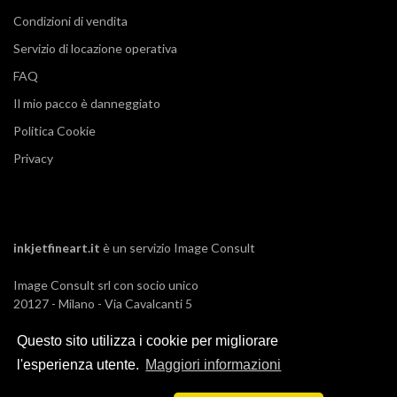
Condizioni di vendita
Servizio di locazione operativa
FAQ
Il mio pacco è danneggiato
Politica Cookie
Privacy
inkjetfineart.it
è un servizio
Image Consult
Image Consult srl con socio unico
20127 - Milano - Via Cavalcanti 5
tel. 02-26829315
Questo sito utilizza i cookie per migliorare
P.IVA e C.F. 03383650961
REA 1673647 CCIAA Milano Monza Brianza
l'esperienza utente.
Maggiori informazioni
Registro AEE IT19030000011245
Registro Pile IT13030P00003110