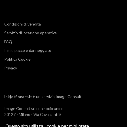
Condizioni di vendita
Servizio di locazione operativa
FAQ
Il mio pacco è danneggiato
Politica Cookie
Privacy
inkjetfineart.it
è un servizio
Image Consult
Image Consult srl con socio unico
20127 - Milano - Via Cavalcanti 5
tel. 02-26829315
Questo sito utilizza i cookie per migliorare
P.IVA e C.F. 03383650961