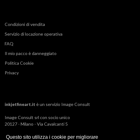
Condizioni di vendita
Servizio di locazione operativa
FAQ
Il mio pacco è danneggiato
Politica Cookie
Privacy
inkjetfineart.it
è un servizio
Image Consult
Image Consult srl con socio unico
20127 - Milano - Via Cavalcanti 5
tel. 02-26829315
P.IVA e C.F. 03383650961
Questo sito utilizza i cookie per migliorare