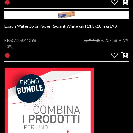
Epson WaterColor Paper Radiant White cm111.8x18m gr190
EPSC13S041398
€ 214,00
€ 207,58
+IVA
-3%