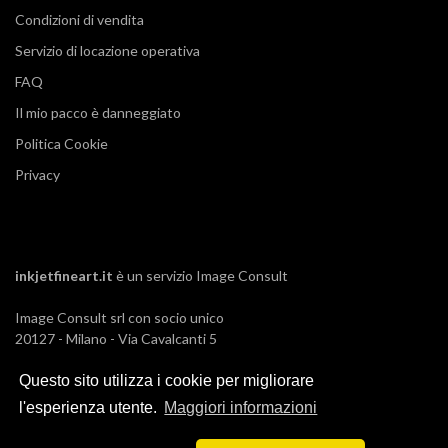
Condizioni di vendita
Servizio di locazione operativa
FAQ
Il mio pacco è danneggiato
Politica Cookie
Privacy
inkjetfineart.it
è un servizio
Image Consult
Image Consult srl con socio unico
20127 - Milano - Via Cavalcanti 5
tel. 02-26829315
Questo sito utilizza i cookie per migliorare
P.IVA e C.F. 03383650961
REA 1673647 CCIAA Milano Monza Brianza
l'esperienza utente.
Maggiori informazioni
Registro AEE IT19030000011245
Registro Pile IT13030P00003110