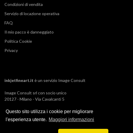
Condizioni di vendita
Servizio di locazione operativa
FAQ
Il mio pacco è danneggiato
Politica Cookie
Privacy
inkjetfineart.it
è un servizio
Image Consult
Image Consult srl con socio unico
20127 - Milano - Via Cavalcanti 5
tel. 02-26829315
P.IVA e C.F. 03383650961
Questo sito utilizza i cookie per migliorare
REA 1673647 CCIAA Milano Monza Brianza
l'esperienza utente.
Maggiori informazioni
Registro AEE IT19030000011245
Registro Pile IT13030P00003110