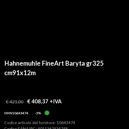
Hahnemuhle FineArt Baryta gr325
cm91x12m
€ 408,37
+IVA
€ 421,00
HHN10643474
-3%
Codice articolo del fornitore: 10643474
Codice EAN/UPC: 4011367434748