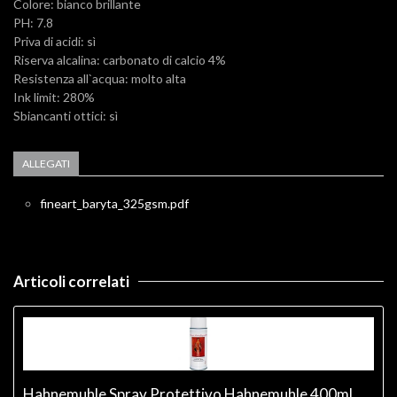
Colore: bianco brillante
PH: 7.8
Priva di acidi: sì
Riserva alcalina: carbonato di calcio 4%
Resistenza all`acqua: molto alta
Ink limit: 280%
Sbiancanti ottici: sì
ALLEGATI
fineart_baryta_325gsm.pdf
Articoli correlati
Hahnemuhle Spray Protettivo Hahnemuhle 400ml