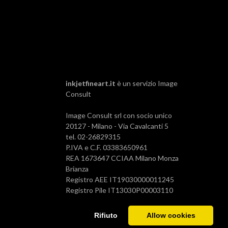
inkjetfineart.it
è un servizio
Image
Consult
Image Consult srl con socio unico
20127 - Milano - Via Cavalcanti 5
tel. 02-26829315
P.IVA e C.F. 03383650961
REA 1673647 CCIAA Milano Monza
Brianza
Registro AEE IT19030000011245
Registro Pile IT13030P00003110
Rifiuto
Allow cookies