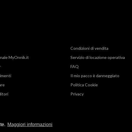
Condizioni di vendita
nale MyOnnik.it
Servizio di locazione operativa
r
FAQ
imenti
Il mio pacco è danneggiato
are
Politica Cookie
itori
Privacy
nte.
Maggiori informazioni