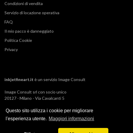
Condizioni di vendita
Servizio di locazione operativa
FAQ
Il mio pacco è danneggiato
Politica Cookie
Privacy
inkjetfineart.it
è un servizio
Image Consult
Image Consult srl con socio unico
20127 - Milano - Via Cavalcanti 5
tel. 02-26829315
P.IVA e C.F. 03383650961
Questo sito utilizza i cookie per migliorare
REA 1673647 CCIAA Milano Monza Brianza
l'esperienza utente.
Maggiori informazioni
Registro AEE IT19030000011245
Registro Pile IT13030P00003110