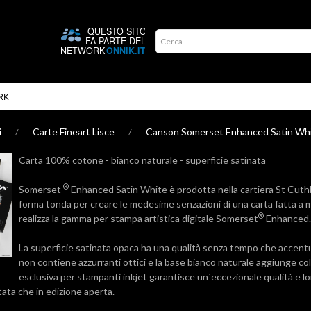
RK
i
Carte Fineart Lisce
Canson Somerset Enhanced Satin Whi
Carta 100% cotone - bianco naturale - superficie satinata
®
Somerset
Enhanced Satin White è prodotta nella cartiera St Cuthbert
forma tonda per creare le medesime senzazioni di una carta fatta a m
®
realizza la gamma per stampa artistica digitale Somerset
Enhanced.
La superficie satinata opaca ha una qualità senza tempo che accentua
non contiene azzurranti ottici e la base bianco naturale aggiunge colo
esclusiva per stampanti inkjet garantisce un`eccezionale qualità e lo
itata che in edizione aperta.