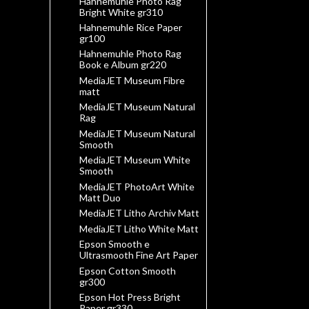
Hahnemuhle Photo Rag
Bright White gr310
Hahnemuhle Rice Paper
gr100
Hahnemuhle Photo Rag
Book e Album gr220
MediaJET Museum Fibre
matt
MediaJET Museum Natural
Rag
MediaJET Museum Natural
Smooth
MediaJET Museum White
Smooth
MediaJET PhotoArt White
Matt Duo
MediaJET Litho Archiv Matt
MediaJET Litho White Matt
Epson Smooth e
Ultrasmooth Fine Art Paper
Epson Cotton Smooth
gr300
Epson Hot Press Bright
Paper gr330