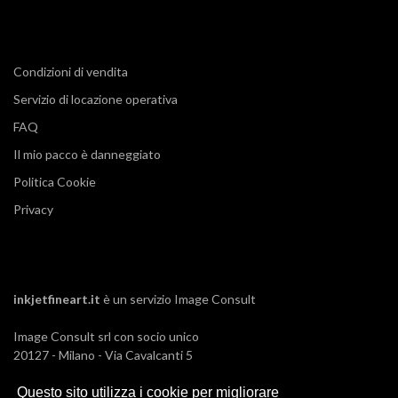
Condizioni di vendita
Servizio di locazione operativa
FAQ
Il mio pacco è danneggiato
Politica Cookie
Privacy
inkjetfineart.it
è un servizio
Image Consult
Image Consult srl con socio unico
20127 - Milano - Via Cavalcanti 5
tel. 02-26829315
Questo sito utilizza i cookie per migliorare
P.IVA e C.F. 03383650961